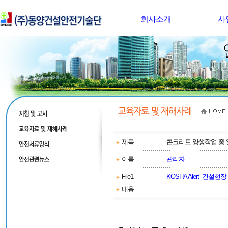
회사소개
사
제목
콘크리트 양생작업 중
이름
관리자
File1
KOSHA Alert_건
내용