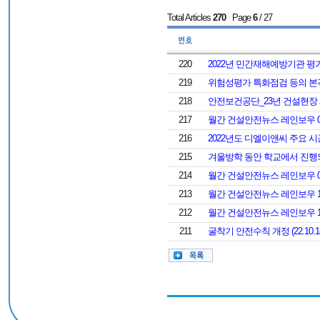
Total Articles
270
Page
6
/ 27
220
2022년 민간재해예방기관 평
219
위험성평가 특화점검 등의 본격 실
218
안전보건공단_23년 건설현장 패
217
월간 건설안전뉴스 레인보우 
216
2022년도 디엘이앤씨 주요 
215
겨울방학 동안 학교에서 진행되
214
월간 건설안전뉴스 레인보우 
213
월간 건설안전뉴스 레인보우 
212
월간 건설안전뉴스 레인보우 
211
굴착기 안전수칙 개정 (22.10.1