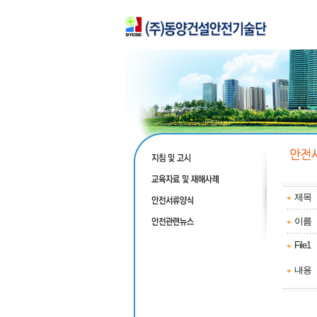
제목
이름
File1
내용