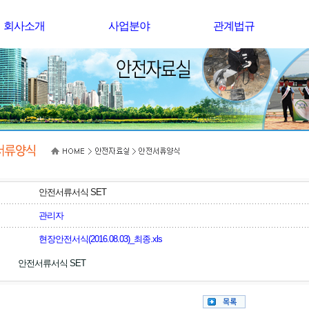
회사소개
사업분야
관계법규
안전서류서식 SET
관리자
현장안전서식(2016.08.03)_최종.xls
안전서류서식 SET